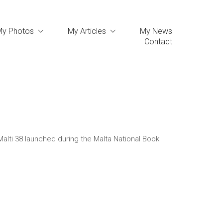
My Photos
My Articles
My News
Contact
Malti 38 launched during the Malta National Book