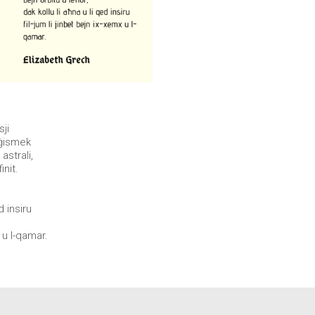
ji
 ġismek
 astrali,
nit.
d insiru
u l-qamar.