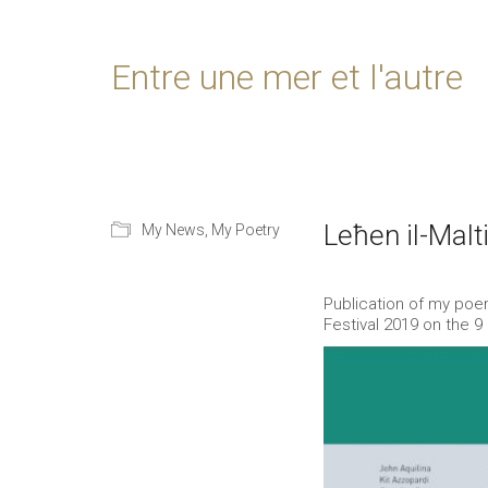
Entre une mer et l'autre
Leħen il-Malt
My News
,
My Poetry
Publication of my poem
Festival 2019 on the 