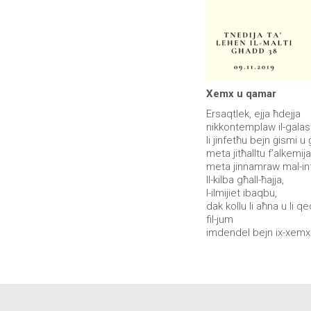
Xemx u qamar
Ersaqtlek, ejja ħdejja
nikkontemplaw il-galass
li jinfetħu bejn ġismi u
meta jitħalltu f’alkemija
meta jinnamraw mal-infi
Il-kilba għall-ħajja,
l-ilmijiet ibaqbu,
dak kollu li aħna u li qe
fil-jum
imdendel bejn ix-xemx 