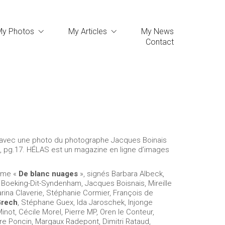
My Photos
My Articles
My News
Contact
é avec une photo du photographe Jacques Boinais
, pg.17. HÉLAS est un magazine en ligne d’images
hème «
De blanc nuages
», signés Barbara Albeck,
n Boeking-Dit-Syndenham, Jacques Boisnais, Mireille
ina Claverie, Stéphanie Cormier, François de
Grech
, Stéphane Guex, Ida Jaroschek, Injonge
inot, Cécile Morel, Pierre MP, Oren le Conteur,
dre Poncin, Margaux Radepont, Dimitri Rataud,