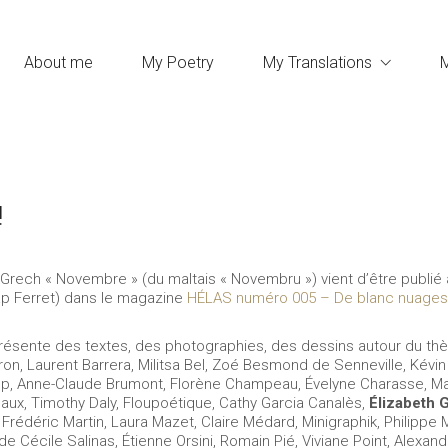
About me
My Poetry
My Translations
!
Grech « Novembre » (du maltais « Novembru ») vient d’être publi
Cap Ferret) dans le magazine
HÉLAS numéro 005 – De blanc nuages
ésente des textes, des photographies, des dessins autour du t
ron, Laurent Barrera, Militsa Bel, Zoé Besmond de Senneville, Kévi
up, Anne-Claude Brumont, Florène Champeau, Évelyne Charasse, Mar
baux, Timothy Daly, Floupoétique, Cathy Garcia Canalès,
Élizabeth 
Frédéric Martin, Laura Mazet, Claire Médard, Minigraphik, Philippe M
e Cécile Salinas, Étienne Orsini, Romain Pié, Viviane Point, Alexan