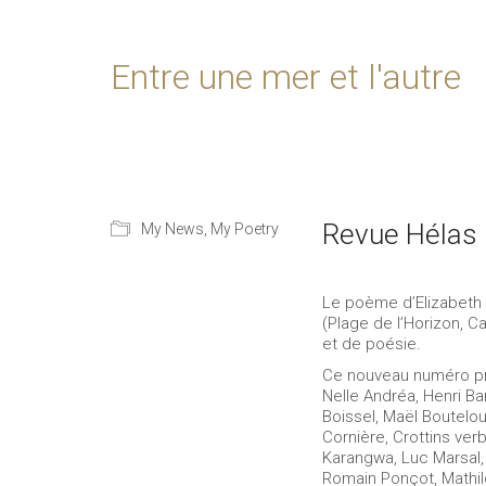
Entre une mer et l'autre
Revue Hélas 
My News
,
My Poetry
Le poème d’Elizabeth 
(Plage de l’Horizon, 
et de poésie.
Ce nouveau numéro pr
Nelle Andréa, Henri Ba
Boissel, Maël Boutelo
Cornière, Crottins ver
Karangwa, Luc Marsal, 
Romain Ponçot, Mathild