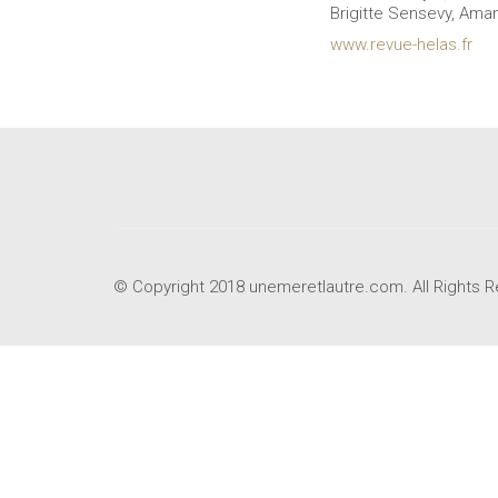
Brigitte Sensevy, Ama
www.revue-helas.fr
© Copyright 2018 unemeretlautre.com. All Rights 