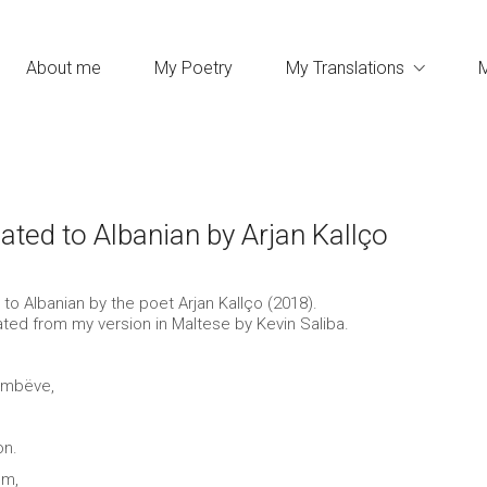
About me
My Poetry
My Translations
ted to Albanian by Arjan Kallço
n to Albanian by the poet Arjan Kallço (2018).
lated from my version in Maltese by Kevin Saliba.
këmbëve,
on.
em,