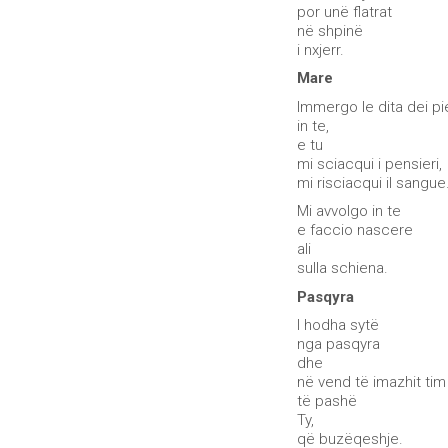
por unë flatrat
në shpinë
i nxjerr.
Mare
Immergo le dita dei pi
in te,
e tu
mi sciacqui i pensieri,
mi risciacqui il sangue
Mi avvolgo in te
e faccio nascere
ali
sulla schiena.
Pasqyra
I hodha sytë
nga pasqyra
dhe
në vend të imazhit tim
të pashë
Ty,
që buzëqeshje.