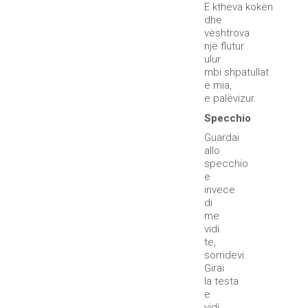
E ktheva kokën
dhe
vështrova
një flutur
ulur
mbi shpatullat
e mia,
e palëvizur.
Specchio
Guardai
allo
specchio
e
invece
di
me
vidi
te,
sorridevi.
Girai
la testa
e
vidi