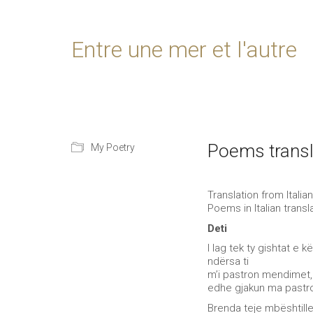
Entre une mer et l'autre
Poems transla
My Poetry
Translation from Italia
Poems in Italian trans
Deti
I lag tek ty gishtat e 
ndërsa ti
m’i pastron mendimet,
edhe gjakun ma pastr
Brenda teje mbështill