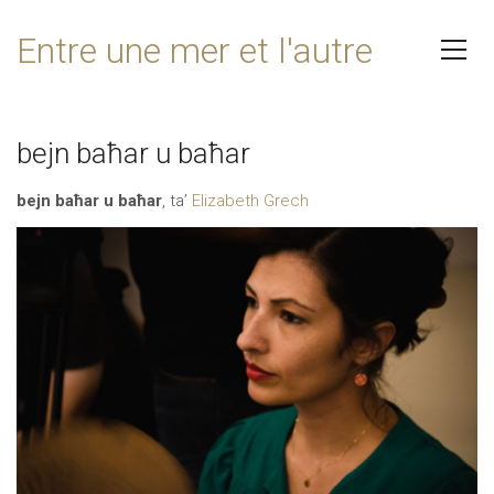
Entre une mer et l'autre
bejn baħar u baħar
bejn baħar u baħar
, ta’
Elizabeth Grech