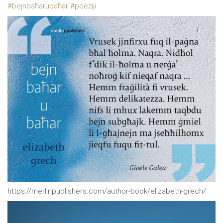
#
bejnbaħarubaħar
#
poeżiji
https://merlinpublishers.com/author-book/elizabeth-grech/