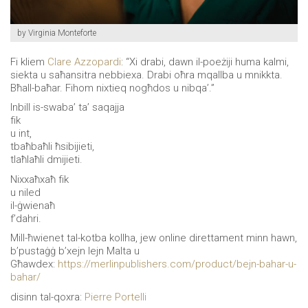
by Virginia Monteforte
Fi kliem
Clare Azzopardi
: “Xi drabi, dawn il-poeżiji huma kalmi,
siekta u saħansitra nebb
iexa. Drabi oħra mqallba u mnikkta.
Bħall-baħar. Fihom nixtieq nogħdos u nibqa’.”
Inbill is-swaba’ ta’ saqajja
fik
u int,
tbaħbaħli ħsibijieti,
tlaħlaħli dmijieti.
Nixxaħxaħ fik
u niled
il-ġwienaħ
f’dahri.
Mill-ħwienet tal-kotba kollha, jew online direttament minn hawn,
b’pustaġġ b’xejn lejn Malta u
Għawdex:
https://merlinpublishers.com/product/bejn-bahar-u-
bahar/
disinn tal-qoxra:
Pierre Portelli