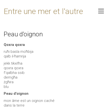
Entre une mer et l'autre
Peau d’oignon
Qoxra qoxra
ruħi basla moħbija
qalb il-ħamrija
jekk tikxifha
qoxra qoxra
f’qalbha ssib
demgħa
żgħira
blu
Peau d’oignon
mon âme est un oignon caché
dans la terre