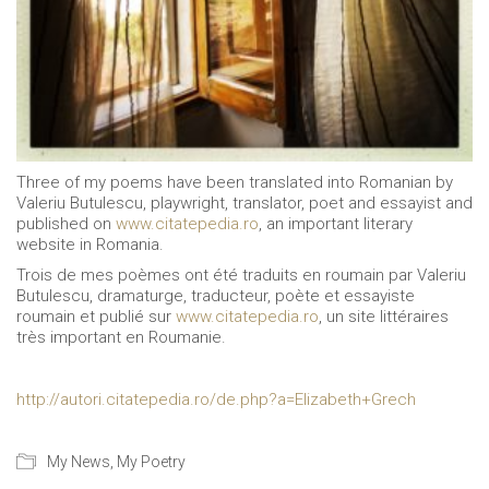
Three of my poems have been translated into Romanian by
Valeriu Butulescu, playwright, translator, poet and essayist and
published on
www.citatepedia.ro
, an important literary
website in Romania.
Trois de mes poèmes ont été traduits en roumain par Valeriu
Butulescu, dramaturge, traducteur, poète et essayiste
roumain et publié sur
www.citatepedia.ro
, un site littéraires
très important en Roumanie.
http://autori.citatepedia.ro/de.php?a=Elizabeth+Grech
My News
,
My Poetry