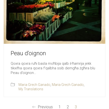
Peau d’oignon
Qoxra qoxra ruħi basla moħbija qalb il-ħamrija jekk
tikxifha qoxra qoxra f’qalbha ssib demgħa żgħira blu
Peau d’oignon…
Maria Grech Ganado
,
Maria Grech Ganado
,
My Translations
Previous
1
2
3