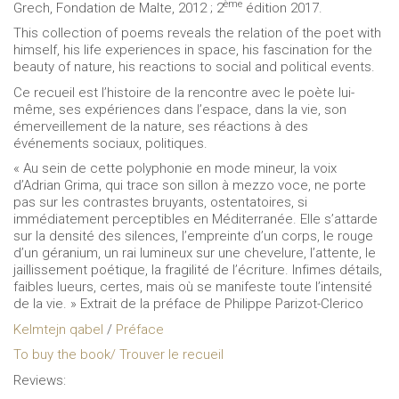
ème
Grech, Fondation de Malte, 2012 ; 2
édition 2017.
This collection of poems reveals the relation of the poet with
himself, his life experiences in space, his fascination for the
beauty of nature, his reactions to social and political events.
Ce recueil est l’histoire de la rencontre avec le poète lui-
même, ses expériences dans l’espace, dans la vie, son
émerveillement de la nature, ses réactions à des
événements sociaux, politiques.
« Au sein de cette polyphonie en mode mineur, la voix
d’Adrian Grima, qui trace son sillon à mezzo voce, ne porte
pas sur les contrastes bruyants, ostentatoires, si
immédiatement perceptibles en Méditerranée. Elle s’attarde
sur la densité des silences, l’empreinte d’un corps, le rouge
d’un géranium, un rai lumineux sur une chevelure, l’attente, le
jaillissement poétique, la fragilité de l’écriture. Infimes détails,
faibles lueurs, certes, mais où se manifeste toute l’intensité
de la vie. » Extrait de la préface de Philippe Parizot-Clerico
Kelmtejn qabel
/
Préface
To buy the book/ Trouver le recueil
Reviews: