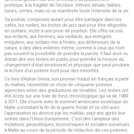
poétique, à la fragilité de l’écriture. Infimes détails, faibles
lueurs, certes, mais où se manifeste toute l’intensité de la vie.
Sa poésie, composée autant pour être partagée dans les
cafés, les ruelles, les boites de jazz que pour être dégustée
en solitaire, incite à une prise de position. Elle offre sa voix
aux enfants, aux femmes, aux vieillards, aux immigrés
irréguliers, aux soldats mis à l’index, aux défenseurs de la
nature, à des villes entières même, comme à ceux qui n’ont
pas souvent la possibilité de prendre la parole. Il faut avoir vu
Adrian dire ses textes en public pour prendre la mesure du
changement d’état émotionnel et physique que peut produire
la lecture d’un poème écrit pour des minorités.
Ce livre d’Adrian Grima, son premier traduit en français à partir
du maltais, rassemble un choix de cinquante poésies
agencées selon des graduations de tonalités. Les textes ont
été écrits sur une toile de fond chronologique qui va de 1989
à 2011. Elle s’ouvre avec le sommet américano-soviétique de
Malte constatant la fin de la guerre froide et se clôt avec
l’approbation du divorce par les maltais, sept ans après leur
entrée dans l’Union Européenne. C’est dire l’ampleur des
mutations géopolitiques, économiques et sociales survenues
à Malte au cours de la période de rédaction de ces poèmes.