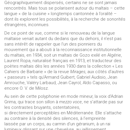
Géographiquement dispersés, certains ne se sont jamais
rencontrés. Mais tous se polarisent autour du maltais – cette
langue « de la cuisine » longtemps cantonnée à l’oralité –
dont ils explorent les possibilités, à la recherche de sonorités
étrangères, inconnues.
De ce point de vue, comme si le renouveau de la langue
maltaise venait autant du dedans que du dehors, il n’est pas
sans intérêt de rappeler que l’un des pionniers du
mouvement qui a abouti à la reconnaissance institutionnelle
du maltais, en 1934, soit un maltais de Gozo exilé en Algérie,
Laurent Ropa, naturalisé français en 1913, et traducteur des
poètes maltais dès les années 1930 dans la collection « Les
Cahiers de Barbarie » de la revue
Mirages
, aux côtés d’autres
« passeurs » tels qu’Armand Guibert, Gabriel Audisio, Jean
Amrouche, Valéry Larbaud, Jean Cayrol, Aldo Capasso, ou
encore O. V. de Milosz.
Au sein de cette polyphonie en mode mineur, la voix d’Adrian
Grima, qui trace son sillon à
mezzo voce
, ne s’attarde pas sur
les contrastes bruyants, ostentatoires,
si directement perceptibles en Méditerranée. Elle s’attache
au contraire à la densité des silences, à l’empreinte
laissée par un corps, au carmin d’un géranium, à un rai
lumineux glissant sur une chevelure, au jaillissement